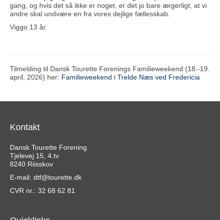
gang, og hvis det så ikke er noget, er det jo bare ærgerligt, at vi
andre skal undvære en fra vores dejlige fællesskab.
Viggo 13 år.
Tilmelding til Dansk Tourette Forenings Familieweekend (18.-19.
april, 2026) her:
Familieweekend i Trelde Næs ved Fredericia
Kontakt
Dansk Tourette Forening
Tjelevej 15, 4.tv
8240 Riisskov
E-mail:
dtf@tourette.dk
CVR nr.: 32 68 62 81