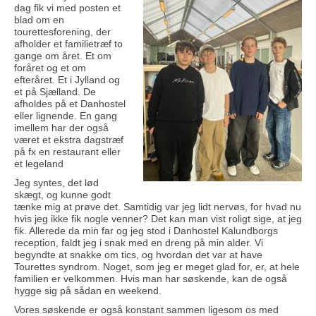
dag fik vi med posten et
blad om en
tourettesforening, der
afholder et familietræf to
gange om året. Et om
foråret og et om
efteråret. Et i Jylland og
et på Sjælland. De
afholdes på et Danhostel
eller lignende. En gang
imellem har der også
været et ekstra dagstræf
på fx en restaurant eller
et legeland
Jeg syntes, det lød
skægt, og kunne godt
tænke mig at prøve det. Samtidig var jeg lidt nervøs, for hvad nu
hvis jeg ikke fik nogle venner? Det kan man vist roligt sige, at jeg
fik. Allerede da min far og jeg stod i Danhostel Kalundborgs
reception, faldt jeg i snak med en dreng på min alder. Vi
begyndte at snakke om tics, og hvordan det var at have
Tourettes syndrom. Noget, som jeg er meget glad for, er, at hele
familien er velkommen. Hvis man har søskende, kan de også
hygge sig på sådan en weekend.
Vores søskende er også konstant sammen ligesom os med