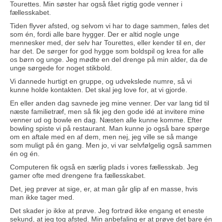
Tourettes. Min søster har også fået rigtig gode venner i
fællesskabet.
Tiden flyver afsted, og selvom vi har to dage sammen, føles det
som én, fordi alle bare hygger. Der er altid nogle unge
mennesker med, der selv har Tourettes, eller kender til en, der
har det. De sørger for god hygge som boldspil og krea for alle
os børn og unge. Jeg mødte en del drenge på min alder, da de
unge sørgede for noget stikbold.
Vi dannede hurtigt en gruppe, og udvekslede numre, så vi
kunne holde kontakten. Det skal jeg love for, at vi gjorde.
En eller anden dag savnede jeg mine venner. Der var lang tid til
næste familietræf, men så fik jeg den gode idé at invitere mine
venner ud og bowle en dag. Næsten alle kunne komme. Efter
bowling spiste vi på restaurant. Man kunne jo også bare spørge
om en aftale med en af dem, men nej, jeg ville se så mange
som muligt på én gang. Men jo, vi var selvfølgelig også sammen
én og én.
Computeren fik også en særlig plads i vores fællesskab. Jeg
gamer ofte med drengene fra fællesskabet.
Det, jeg prøver at sige, er, at man går glip af en masse, hvis
man ikke tager med.
Det skader jo ikke at prøve. Jeg fortrød ikke engang et eneste
sekund, at jeg tog afsted. Min anbefaling er at prøve det bare én