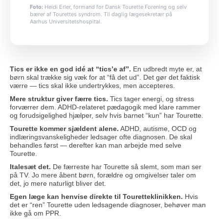
Foto:
Heidi Erler, formand for Dansk Tourette Forening og selv
bærer af Tourettes syndrom. Til daglig lægesekretær på
Aarhus Universitetshospital.
Tics er ikke en god idé at “tics’e af”.
En udbredt myte er, at
børn skal trække sig væk for at “få det ud”. Det gør det faktisk
værre — tics skal ikke undertrykkes, men accepteres.
Mere struktur giver færre tics.
Tics tager energi, og stress
forværrer dem. ADHD-relateret pædagogik med klare rammer
og forudsigelighed hjælper, selv hvis barnet “kun” har Tourette.
Tourette kommer sjældent alene.
ADHD, autisme, OCD og
indlæringsvanskeligheder ledsager ofte diagnosen. De skal
behandles først — derefter kan man arbejde med selve
Tourette.
Italesæt det.
De færreste har Tourette så slemt, som man ser
på TV. Jo mere åbent børn, forældre og omgivelser taler om
det, jo mere naturligt bliver det.
Egen læge kan henvise direkte til Touretteklinikken.
Hvis
det er “ren” Tourette uden ledsagende diagnoser, behøver man
ikke gå om PPR.