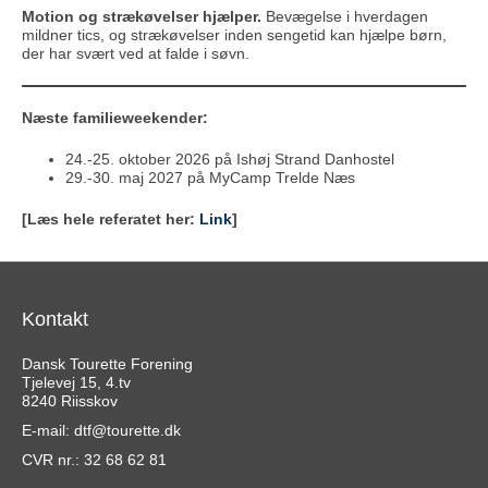
Motion og strækøvelser hjælper.
Bevægelse i hverdagen
mildner tics, og strækøvelser inden sengetid kan hjælpe børn,
der har svært ved at falde i søvn.
Næste familieweekender:
24.-25. oktober 2026 på Ishøj Strand Danhostel
29.-30. maj 2027 på MyCamp Trelde Næs
[Læs hele referatet her:
Link
]
Kontakt
Dansk Tourette Forening
Tjelevej 15, 4.tv
8240 Riisskov
E-mail:
dtf@tourette.dk
CVR nr.: 32 68 62 81