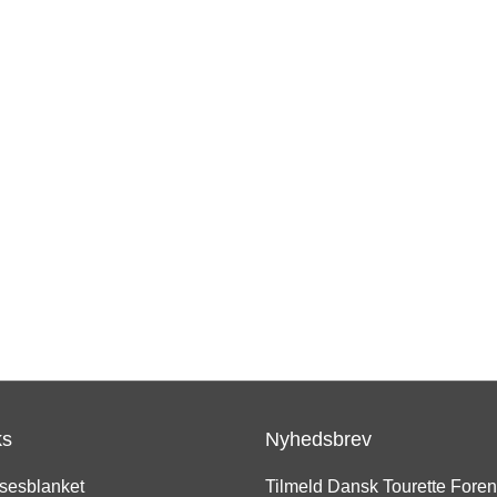
ks
Nyhedsbrev
sesblanket
Tilmeld Dansk Tourette Fore