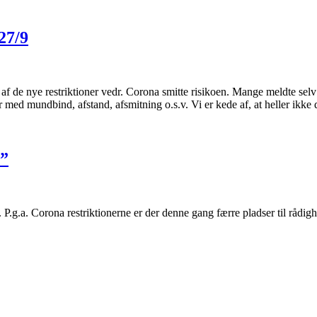
27/9
f de nye restriktioner vedr. Corona smitte risikoen. Mange meldte selv 
med mundbind, afstand, afsmitning o.s.v. Vi er kede af, at heller ikke
t”
.g.a. Corona restriktionerne er der denne gang færre pladser til rådighed