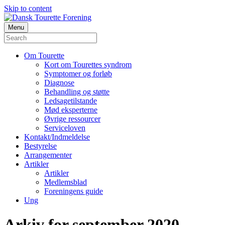
Skip to content
Menu
Om Tourette
Kort om Tourettes syndrom
Symptomer og forløb
Diagnose
Behandling og støtte
Ledsagetilstande
Mød eksperterne
Øvrige ressourcer
Serviceloven
Kontakt/Indmeldelse
Bestyrelse
Arrangementer
Artikler
Artikler
Medlemsblad
Foreningens guide
Ung
Arkiv for september 2020