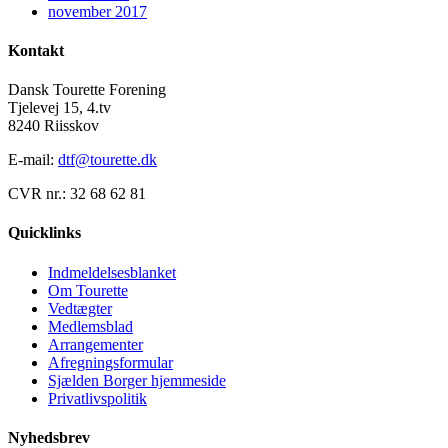
november 2017
Kontakt
Dansk Tourette Forening
Tjelevej 15, 4.tv
8240 Riisskov
E-mail:
dtf@tourette.dk
CVR nr.: 32 68 62 81
Quicklinks
Indmeldelsesblanket
Om Tourette
Vedtægter
Medlemsblad
Arrangementer
Afregningsformular
Sjælden Borger hjemmeside
Privatlivspolitik
Nyhedsbrev