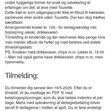
under hyggelige former for snak og udveksling af
erfaringer om det, at leve med Tourette.
Dette træf er som udgangspunkt ikke et tilbud til kærester,
samlevere eller andre uden Tourette. Der kan dog træffes
særaftaler.
Arrangementet koster kr. 100,- for lørdag/søndag inkl.
forplejning (ekskl. drikkevarer).
Tilmelding er bindende og der returneres ikke penge hvis
man melder afbud, da hytter og mad betales ved sidste
tilmeldingsdato.
PS. Kiosken med drikkevarer, chips m.m. lukker kl. 19.00
– Man må også gerne have drikkevarer, chips m.m. med
hjemmefra.
Tilmelding:
Du tilmelder dig senest den 16/5-2026. Efter du er
tilmeldt, vil du modtage en PDF fil med
betalingsoplysninger, som du skal betale indenfor et par
dage. Mails med opkrævning af deltagerbetaling bliver
sendt til deltagerne i midten af april. Du er først endeligt