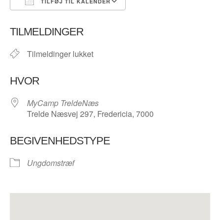
TILFØJ TIL KALENDER
Download ICS
Google Kalender
TILMELDINGER
Tilmeldinger lukket
HVOR
MyCamp TreldeNæs
Trelde Næsvej 297, Fredericia, 7000
BEGIVENHEDSTYPE
Ungdomstræf